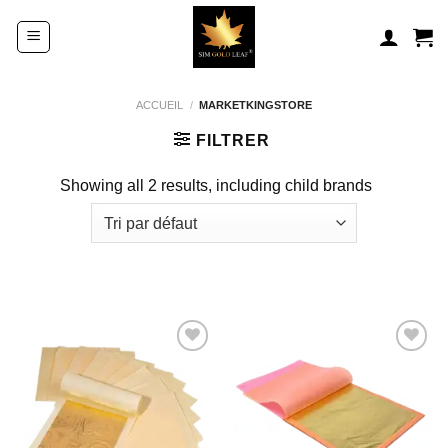
Passer
au
contenu
ACCUEIL
/
MARKETKINGSTORE
FILTRER
Showing all 2 results, including child brands
Ajouter
Ajouter
à la
à la
wishlist
wishlist