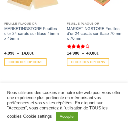
FEUILLE PLAQUÉ OR
FEUILLE PLAQUÉ OR
MARKETINGSTORE Feuilles
MARKETINGSTORE Feuilles
d’or 24 carats sur Base 45mm
d’or 24 carats sur Base 70 mm
x 45mm
x 70 mm
Plage
Note
Plage
4,99
€
–
14,00
€
14,90
€
–
40,00
€
de
de
4.00
sur
prix :
prix :
5
CHOIX DES OPTIONS
CHOIX DES OPTIONS
4,99€
14,90€
à
à
Ce
Ce
14,00€
40,00€
produit
produit
a
a
plusieurs
plusieurs
Nous utilisons des cookies sur notre site web pour vous offrir
variations.
variations.
une expérience plus pertinente en mémorisant vos
Les
Les
préférences et vos visites répétées. En cliquant sur
options
options
BLOG
CONTACTEZ-NOUS
QUI SOMMES-NOUS ?
"Accepter", vous consentez à l'utilisation de TOUS les
peuvent
peuvent
cookies
Cookie settings
Accepter
être
être
choisies
choisies