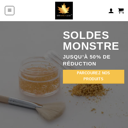
Passer
au
contenu
SOLDES
MONSTRE
JUSQU’À 50% DE
RÉDUCTION
PARCOUREZ NOS
PRODUITS