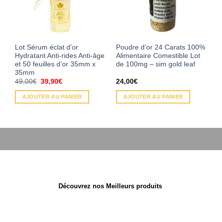
Lot Sérum éclat d’or
Poudre d’or 24 Carats 100%
Hydratant Anti-rides Anti-âge
Alimentaire Comestible Lot
et 50 feuilles d’or 35mm x
de 100mg – sim gold leaf
35mm
Le
Le
49,00
€
39,90
€
24,00
€
prix
prix
initial
actuel
AJOUTER AU PANIER
AJOUTER AU PANIER
était :
est :
49,00€.
39,90€.
Découvrez nos Meilleurs produits